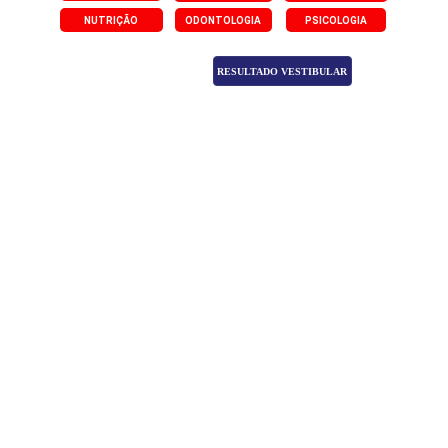
NUTRIÇÃO
ODONTOLOGIA
PSICOLOGIA
RESULTADO VESTIBULAR
WhatsApp
(64) 3651-2214 - 
Atendimento Geral
E-mail
contato@faqui.edu.br