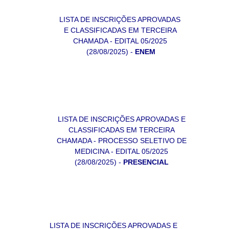
LISTA DE INSCRIÇÕES APROVADAS 
E CLASSIFICADAS EM TERCEIRA 
CHAMADA -
EDITAL 05/2025 
(28/08/2025) - 
ENEM
LISTA DE INSCRIÇÕES APROVADAS E
CLASSIFICADAS EM TERCEIRA
CHAMADA - PROCESSO SELETIVO DE
MEDICINA - EDITAL 05/2025
(28/08/2025) -
PRESENCIAL
LISTA DE INSCRIÇÕES APROVADAS E 