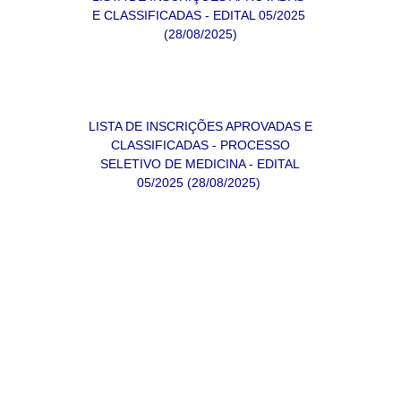
E CLASSIFICADAS -
EDITAL 05/2025 
(28/08/2025)
LISTA DE INSCRIÇÕES APROVADAS E
CLASSIFICADAS - PROCESSO
SELETIVO DE MEDICINA - EDITAL
05/2025 (28/08/2025)
WhatsApp
(64) 3651-2214 - 
Atendimento Geral