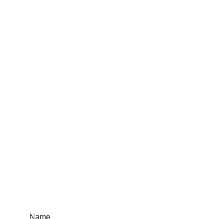
Agende seu 
horário
Name