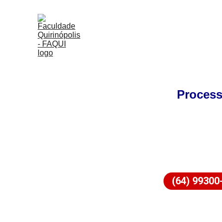
Process
(64) 99300