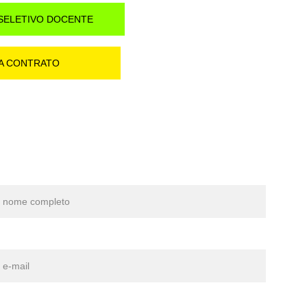
SELETIVO DOCENTE
A CONTRATO
Entre em Contato
ome*
-mail*
ensagem*