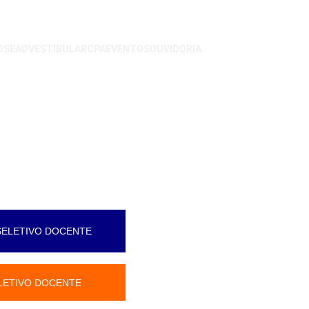
OS
EAD
VESTIBULAR
CPA
EVENTOS
OUVIDORIA
SELETIVO DOCENTE
LETIVO DOCENTE