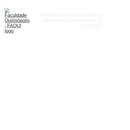
HOME
NOSSA HISTÓRIA
CURSOS
EAD
VESTIBULAR
CPA
EVENTOS
OUVIDORIA