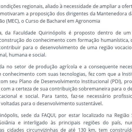
ndições regionais, aliado à necessidade de ampliar a ofer
 motivaram a proposição dos dirigentes da Mantenedora da
ção (MEC), o Curso de Bacharel em Agronomia
, da Faculdade Quirinópolis é proposto dentro de um
 a construção do conhecimento com formação humanística, 
e contribuir para o desenvolvimento de uma região vocaci
l, humana e social.
 no setor de produção agrícola e a consequente necess
 conhecimento com suas tecnologias, fez com que a Instit
com seu Plano de Desenvolvimento Institucional (PDI), pr
 com a certeza de sua contribuição sobremaneira para o 
acional e social. Para tanto, faz-se necessário profis
 voltadas para o desenvolvimento sustentável.
inópolis, sede da FAQUI, por estar localizado na Regiã
iânia e interligado às principais regiões do país, n
as cidades circunvizinhas de até 130 km, tem construído