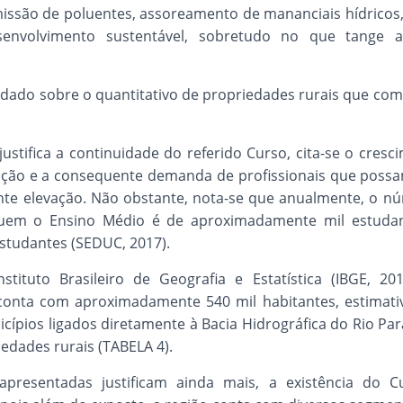
missão de poluentes, assoreamento de mananciais hídricos
senvolvimento sustentável, sobretudo no que tange
dado sobre o quantitativo de propriedades rurais que co
ustifica a continuidade do referido Curso, cita-se o cres
zação e a consequente demanda de profissionais que possa
te elevação. Não obstante, nota-se que anualmente, o n
luem o Ensino Médio é de aproximadamente mil estudan
estudantes (SEDUC, 2017).
tituto Brasileiro de Geografia e Estatística (IBGE, 201
conta com aproximadamente 540 mil habitantes, estimati
cípios ligados diretamente à Bacia Hidrográfica do Rio P
iedades rurais (TABELA 4).
s apresentadas justificam ainda mais, a existência do