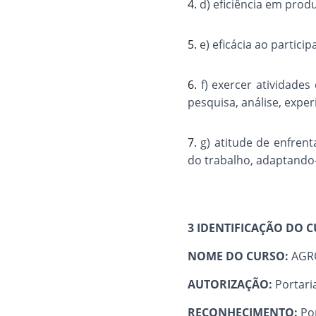
4.
d) eficiência em prod
5.
e) eficácia ao partic
6.
f) exercer atividades
pesquisa, análise, expe
7.
g) atitude de enfren
do trabalho, adaptando
3 IDENTIFICAÇÃO DO 
NOME DO CURSO:
AGR
AUTORIZAÇÃO:
Portari
RECONHECIMENTO:
Po