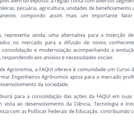
 pois além do exposto, a região conta com diversos segmen
leiras, pecuária, agricultura, unidades de beneficiamento 
anente, compondo assim mais um importante fato
, representa ainda, uma alternativa para a inserção 
lizados no mercado para a difusão de novos conhecim
a consolidação e modernização acompanhando a evoluç
, respondendo aos anseios e necessidades sociais
de Agronomia, a FAQUI oferece à comunidade um Curso de
mar Engenheiros Agrônomos aptos para o mercado profissi
 desenvolvimento da sociedade.
ibuirá para a consolidação das ações da FAQUI em suas 
m vista ao desenvolvimento da Ciência, Tecnologia e Ino
cia com as Políticas Federais de Educação, contribuindo 