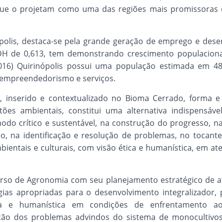
que o projetam como uma das regiões mais promissoras
ópolis, destaca-se pela grande geração de emprego e des
DH de 0,613, tem demonstrando crescimento populaciona
16) Quirinópolis possui uma população estimada em 48
, empreendedorismo e serviços.
 inserido e contextualizado no Bioma Cerrado, forma 
tões ambientais, constitui uma alternativa indispensá
odo crítico e sustentável, na construção do progresso, na
o, na identificação e resolução de problemas, no tocante 
mbientais e culturais, com visão ética e humanística, em 
urso de Agronomia com seu planejamento estratégico de a
gias apropriadas para o desenvolvimento integralizador
a e humanística em condições de enfrentamento ao
eção dos problemas advindos do sistema de monocultivo