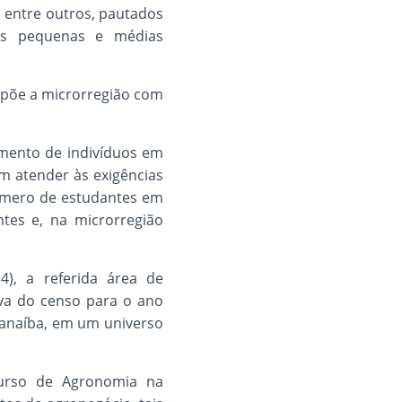
, entre outros, pautados
 as pequenas e médias
mpõe a microrregião com
cimento de indivíduos em
m atender às exigências
úmero de estudantes em
tes e, na microrregião
4), a referida área de
va do censo para o ano
aranaíba, em um universo
 Curso de Agronomia na